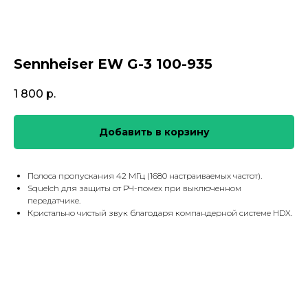
Sennheiser EW G-3 100-935
1 800
р.
Добавить в корзину
Полоса пропускания 42 МГц (1680 настраиваемых частот).
Squelch для защиты от РЧ-помех при выключенном
передатчике.
Кристально чистый звук благодаря компандерной системе HDX.