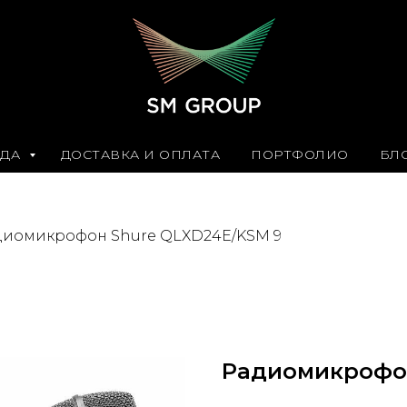
8(499)1
НДА
ДОСТАВКА И ОПЛАТА
ПОРТФОЛИО
БЛ
диомикрофон Shure QLXD24E/KSM 9
Радиомикрофон