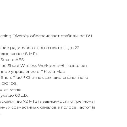
tching Diversity обеспечивает стабильное ВЧ
ние радиочастотного спектра - до 22
адиоканале 8 МГц.
Secure AES.
е Shure Wireless Workbench® позволяет
нное управление с ПК или Mac.
ShurePlus™ Channels для дистанционного
 ОС IOS.
е антенны.
ука до 60 дБ.
кания до 72 МГц (в зависимости от региона).
нных совместимых каналов в полосе частот (в
.