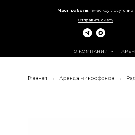
Часы работы:
пн-вс круглосуточно
Отправить смету
О КОМПАНИИ
АРЕ
Главная
Аренда микрофонов
Ра
→
→