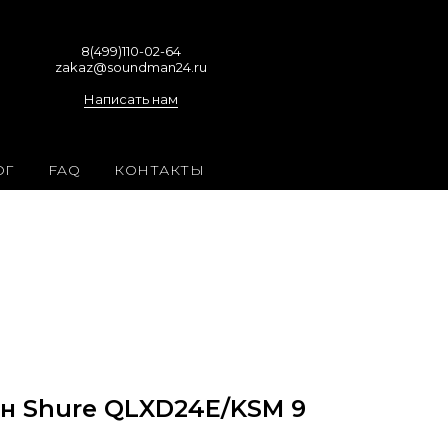
10-02-64
Обратный звонок
8(499)110-02-64
zakaz@soundman24.ru
Написать нам
ОГ
FAQ
КОНТАКТЫ
 Shure QLXD24E/KSM 9