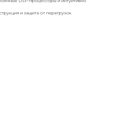
троенные DSP-процессоры и интуитивно
струкция и защита от перегрузок.