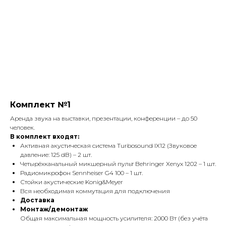
Комплект №1
Аренда звука на выставки, презентации, конференции – до 50
человек.
В комплект входят:
Активная акустическая система Turbosound IX12 (Звуковое
давление: 125 dB) – 2 шт.
Четырёхканальный микшерный пульт Behringer Xenyx 1202 – 1 шт.
Радиомикрофон Sennheiser G4 100 – 1 шт.
Стойки акустические Konig&Meyer
Вся необходимая коммутация для подключения
Доставка
Монтаж/демонтаж
Общая максимальная мощность усилителя: 2000 Вт (без учёта