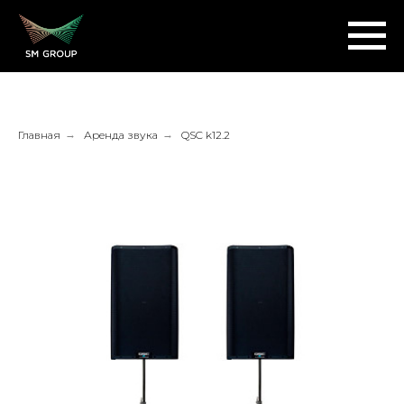
Главная
→
Аренда звука
→
QSC k12.2