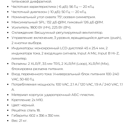
титановой диафрагмой.
Частотная характеристика (-6 дБ): 56 Гц — 20 кГц.
Частотный диапазон (-10 дБ): 50 Гц — 20 кГц.
Номинальный угол охвата: 75°, осевая симметрия.
Максимальный SPL: 132 дБ @1М, пиковый 126 дБ @1М.
Усилитель: 1800 Вт (НЧ), 225 Вт (ВЧ).
Охлаждение: Бесшумный регулируемый вентилятор.
Управление: включение, 3 уровня, вращающийся датчик (push),
2 кнопки выбора.
Индикаторы: монохромный LCD-дисплей 45 х 25.4 мм, 2
индикатора тока, 2 входящих сигнала, Input A Mic, Input B Hi-Z,
лимитер.
Разъемы: 2 XLR/F, 3.5 мм TRS, 2 XLR/M (Loop), XLR/M (Mix),
блокировка разъема питания.
Вход переменного тока: Универсальный блок питания 100-240
VAC, 50-60 Гц.
Потребляемая мощность: 100 VAC, 2.1 A / 120 VAC, 1.9 A / 240 VAC, 1.1
A.
Материал корпуса: ударопрочный АБС-пластик.
Крепление: 2х М10.
Цвет: черный.
Решётка: сталь 18.
Габариты: 602 х 356 х 350 мм.
Вес: 21 кг.