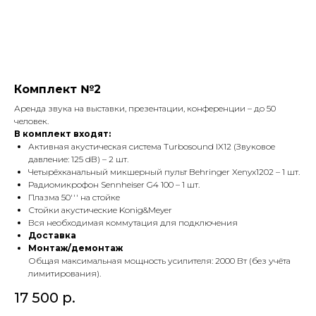
Комплект №2
Аренда звука на выставки, презентации, конференции – до 50
человек.
В комплект входят:
Активная акустическая система Turbosound IX12 (Звуковое
давление: 125 dB) – 2 шт.
Четырёхканальный микшерный пульт Behringer Xenyx1202 – 1 шт.
Радиомикрофон Sennheiser G4 100 – 1 шт.
Плазма 50''' на стойке
Стойки акустические Konig&Meyer
Вся необходимая коммутация для подключения
Доставка
Монтаж/демонтаж
Общая максимальная мощность усилителя: 2000 Вт (без учёта
лимитирования).
17 500
р.