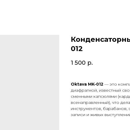
Конденсаторны
012
1 500
р.
Oktava MK-012
— это комп
диафрагмой, известный сво
сменными капсюлями (кард
всенаправленный), что дел
инструментов, барабанов, 
записи и живых выступлений