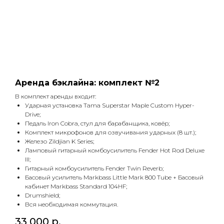
Аренда бэклайна: комплект №2
В комплект аренды входит:
Ударная установка Tama Superstar Maple Custom Hyper-
Drive;
Педаль Iron Cobra, стул для барабанщика, ковёр;
Комплект микрофонов для озвучивания ударных (8 шт.);
Железо Zildjian K Series;
Ламповый гитарный комбоусилитель Fender Hot Rod Deluxe
III;
Гитарный комбоусилитель Fender Twin Reverb;
Басовый усилитель Markbass Little Mark 800 Tube + Басовый
кабинет Markbass Standard 104HF;
Drumshield;
Вся необходимая коммутация.
33 000
р.