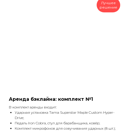
Лучшее
решение
Аренда бэклайна: комплект №1
В комплект аренды входит:
Ударная установка Tama Superstar Maple Custom Hyper-
Drive;
Педаль Iron Cobra, стул для барабанщика, ковёр;
Комплект микрофонов для озвучивания ударных (8 шт.);