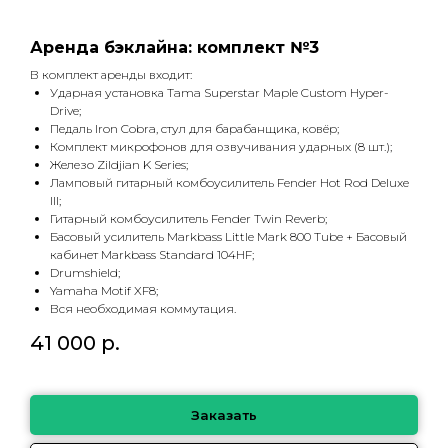
Аренда бэклайна: комплект №3
В комплект аренды входит:
Ударная установка Tama Superstar Maple Custom Hyper-
Drive;
Педаль Iron Cobra, стул для барабанщика, ковёр;
Комплект микрофонов для озвучивания ударных (8 шт.);
Железо Zildjian K Series;
Ламповый гитарный комбоусилитель Fender Hot Rod Deluxe
III;
Гитарный комбоусилитель Fender Twin Reverb;
Басовый усилитель Markbass Little Mark 800 Tube + Басовый
кабинет Markbass Standard 104HF;
Drumshield;
Yamaha Motif XF8;
Вся необходимая коммутация.
41 000
р.
Заказать