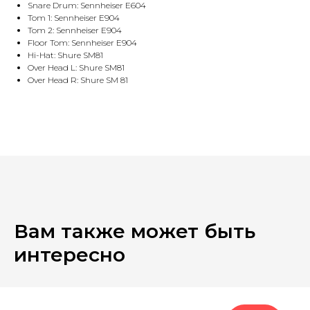
Snare Drum: Sennheiser E604
Tom 1: Sennheiser E904
Tom 2: Sennheiser E904
Floor Tom: Sennheiser E904
Hi-Hat: Shure SM81
Over Head L: Shure SM81
Over Head R: Shure SM 81
Вам также может быть
интересно